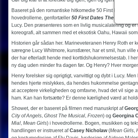
Baseret på den romantiske hitkomedie 50 First Dates me
hovedrollerne, genfortæller
50 First Dates The Musical
de
Lucy. Den præsenteres som en livlig musicalatering og er 
koreografi, alt sammen med et eksotisk Oahu, Hawaii so
Historien går sådan her. Marineveteranen Henry Roth er ken
særegne Lucy Whitmore, kunstlærer, har et smil, hun ville d
der har efterladt hende med korttidshukommelsestab. I hen
ny dag uden minder fra dagen før. Og Henry? Hver morge
Henry forelsker sig oprigtigt, vanvittigt og dybt i Lucy. Me
hendes hjerte mislykkes, da hendes hukommelse gentagne gan
at acceptere virkeligheden og omfavne, hvad det vil sige a
ham. Kan han fortsætte? Er denne kærlighed værd at hol
Showet, der er baseret på filmen med manuskript af
Geor
City of Angels
,
Ghost The Musical
,
Frozen
) og
Georgina C
Mia!
,
Mean Girls
) i hovedrollerne. Bogen, musikken og te
handlingen er instrueret af
Casey Nicholaw
(
Mean Girls
,
og kostumedesign af Fly Davis, lysdesign af Aideen Malo