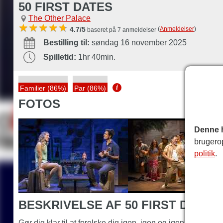
50 FIRST DATES
The Other Palace
(
Anmeldelser
)
4.7/5
baseret på 7 anmeldelser
Bestilling til:
søndag 16 november 2025
Spilletid:
1hr 40min.
i
Familier (86%)
Par (86%)
FOTOS
Denne 
brugero
politik
.
BESKRIVELSE AF 50 FIRST DATES
Gør dig klar til at forelske dig igen, igen og igen med
50 Fi