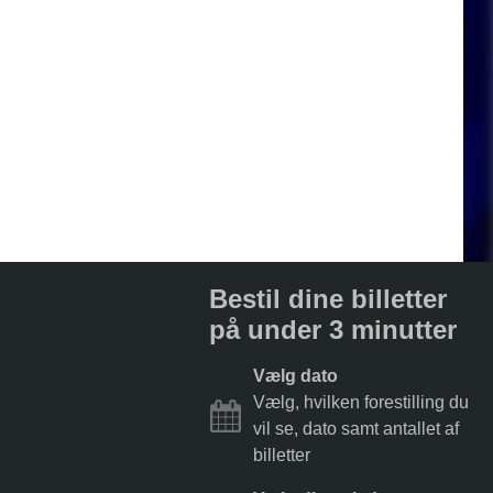
Bestil dine billetter
på under 3 minutter
Vælg dato
Vælg, hvilken forestilling du
vil se, dato samt antallet af
billetter