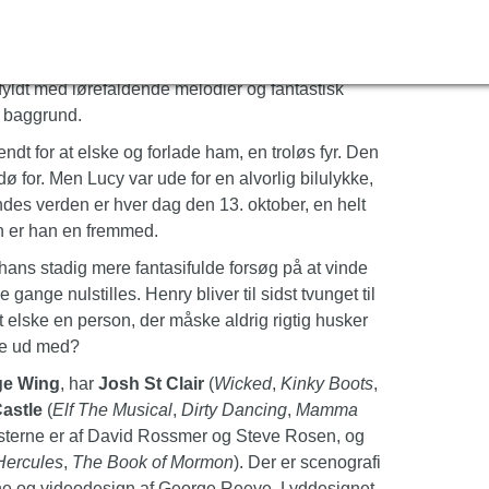
d Drew Barrymore og Adam Sandler i
n hjertevarmende og sjove historie om Henry og
fyldt med iørefaldende melodier og fantastisk
m baggrund.
dt for at elske og forlade ham, en troløs fyr. Den
ø for. Men Lucy var ude for en alvorlig bilulykke,
des verden er hver dag den 13. oktober, en helt
n er han en fremmed.
n hans stadig mere fantasifulde forsøg på at vinde
ge nulstilles. Henry bliver til sidst tvunget til
t elske en person, der måske aldrig rigtig husker
de ud med?
ge Wing
, har
Josh St Clair
(
Wicked
,
Kinky Boots
,
astle
(
Elf The Musical
,
Dirty Dancing
,
Mamma
ksterne er af David Rossmer og Steve Rosen, og
Hercules
,
The Book of Mormon
). Der er scenografi
ne og videodesign af George Reeve. Lyddesignet