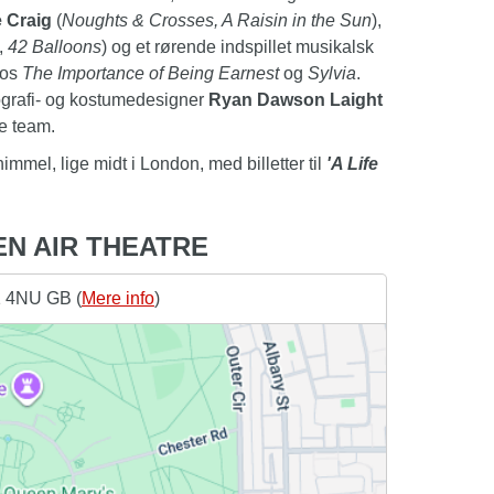
 Craig
(
Noughts & Crosses, A Raisin in the Sun
),
,
42 Balloons
) og et rørende indspillet musikalsk
 os
The Importance of Being Earnest
og
Sylvia
.
ografi- og kostumedesigner
Ryan Dawson Laight
e team.
mmel, lige midt i London, med billetter til
'A Life
EN AIR THEATRE
1 4NU GB (
Mere info
)