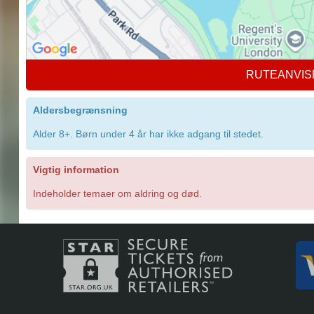
RUTEANVIS
Aldersbegrænsning
Alder 8+. Børn under 4 år har ikke adgang til stedet.
Vigtig information
Indeholder temaer om aldring og død.