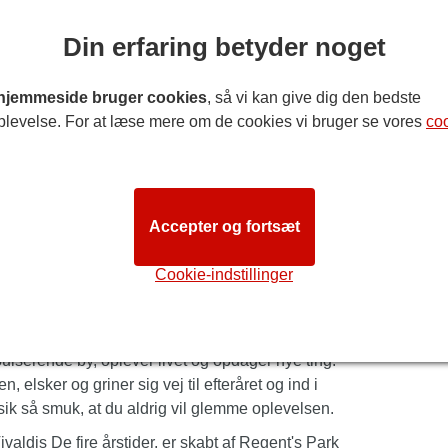
Din erfaring betyder noget
hjemmeside bruger cookies
, så vi kan give dig den bedste
plevelse. For at læse mere om de cookies vi bruger se vores
co
 SEASONS
Accepter og fortsæt
som et forbløffende nyt danseværk.
Cookie-indstillinger
 Seasons'
leverer en ærefrygtindgydende
en blændende aften med dristig moderne dans til
opulære musikstykker.
pulserende by, oplever livet og opdager nye ting.
elsker og griner sig vej til efteråret og ind i
k så smuk, at du aldrig vil glemme oplevelsen.
aldis De fire årstider, er skabt af Regent's Park