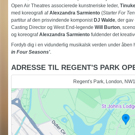
Open Air Theatres associerede kunstneriske leder,
Tinuke
med koreografi af
Alexzandra Sarmiento
(
Starter For Ten
partitur af den prisvindende komponist
DJ Walde
, der gav
Casting Director og West End-legende
Will Burton
, scen
og koreograf
Alexzandra Sarmiento
fuldender det kreativ
Fordyb dig i en vidunderlig musikalsk verden under åben hi
in Four Seasons'
.
ADRESSE TIL REGENT'S PARK OP
Regent's Park, London, NW