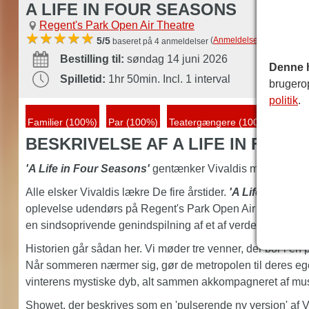
A LIFE IN FOUR SEASONS
Regent's Park Open Air Theatre
(
Anmeldelser
)
5/5
baseret på 4 anmeldelser
Bestilling til:
søndag 14 juni 2026
Denne 
Spilletid:
1hr 50min. Incl. 1 interval
brugero
politik
.
i
Familier (100%)
Par (100%)
Teatergængere (100%)
BESKRIVELSE AF A LIFE IN FOUR
'A Life in Four Seasons'
gentænker Vivaldis mesterværk 
Alle elsker Vivaldis lækre De fire årstider.
'A Life in Four
oplevelse udendørs på Regent's Park Open Air Theatre – 
en sindsoprivende genindspilning af et af verdens mest p
Historien går sådan her. Vi møder tre venner, der bor i en 
Når sommeren nærmer sig, gør de metropolen til deres egen, 
vinterens mystiske dyb, alt sammen akkompagneret af musi
Showet, der beskrives som en 'pulserende ny version' af Viv