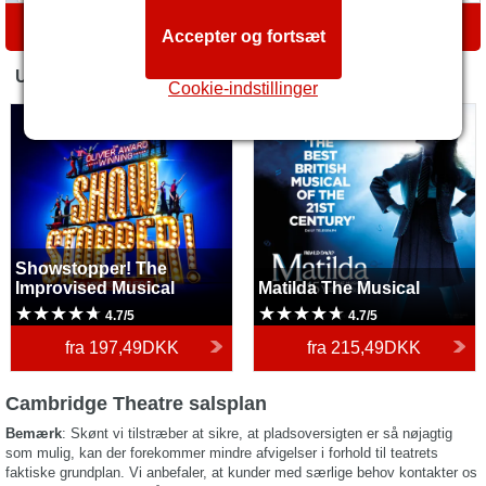
RUTEANVISNING
Accepter og fortsæt
UDVALGTE
Cookie-indstillinger
Showstopper! The
Matilda The Musical
Improvised Musical
Showstopper! The
Improvised Musical
Matilda The Musical
4.7/5
4.7/5
fra
197,49DKK
fra
215,49DKK
Cambridge Theatre salsplan
Bemærk
: Skønt vi tilstræber at sikre, at pladsoversigten er så nøjagtig
som mulig, kan der forekommer mindre afvigelser i forhold til teatrets
faktiske grundplan. Vi anbefaler, at kunder med særlige behov kontakter os