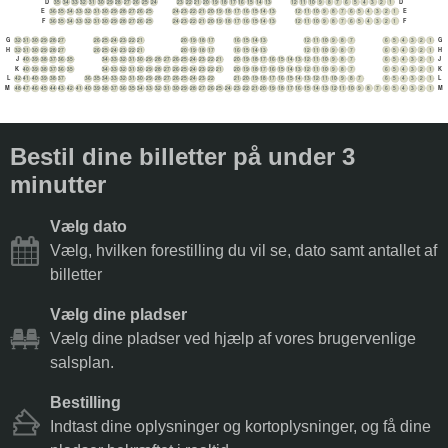
D
D
35
34
33
32
31
30
29
28
27
26
25
24
23
22
21
20
19
18
17
16
15
14
13
12
11
10
9
8
7
6
5
4
3
2
1
E
E
36
35
34
33
32
31
30
29
28
27
26
25
24
23
22
21
20
19
18
17
16
15
14
13
12
11
10
9
8
7
6
5
4
3
2
1
F
F
36
35
34
33
32
31
30
29
28
27
26
25
24
23
22
21
20
19
18
17
16
15
14
13
12
11
10
9
8
7
6
5
4
3
2
1
G
G
32
31
30
29
28
27
26
25
24
23
22
21
20
19
18
17
16
15
14
13
12
11
10
9
8
7
6
5
4
3
2
1
H
H
32
31
30
29
28
27
26
25
24
23
22
21
20
19
18
17
16
15
14
13
12
11
10
9
8
7
6
5
4
3
2
1
J
J
40
39
38
37
36
35
34
33
32
31
30
29
28
27
26
25
24
23
22
21
20
19
18
17
16
15
14
13
12
11
10
9
8
7
6
5
4
3
2
1
K
K
40
39
38
37
36
35
34
33
32
31
30
29
28
27
26
25
24
23
22
21
20
19
18
17
16
15
14
13
12
11
10
9
8
7
6
5
4
3
2
1
L
L
42
41
40
39
38
37
36
35
34
33
32
31
30
29
28
27
26
25
24
23
22
21
20
19
18
17
16
15
14
13
12
11
10
9
8
7
6
5
4
3
2
1
M
M
48
47
46
45
44
43
42
41
40
39
38
37
36
35
34
33
32
31
30
29
28
27
26
25
24
23
22
21
20
19
18
17
16
15
14
13
12
11
10
9
8
7
6
5
4
3
2
1
Bestil dine billetter på under 3
minutter
Vælg dato
Vælg, hvilken forestilling du vil se, dato samt antallet af
billetter
Vælg dine pladser
Vælg dine pladser ved hjælp af vores brugervenlige
salsplan.
Bestilling
Indtast dine oplysninger og kortoplysninger, og få dine