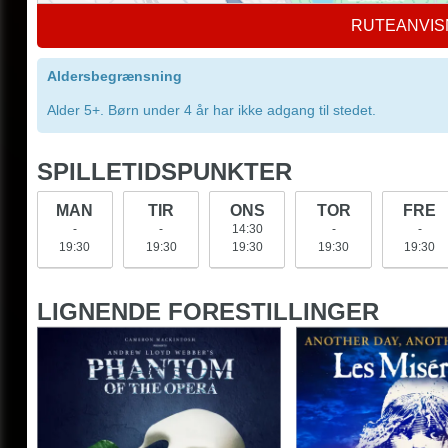
RUTEANVIS
Aldersbegrænsning
Alder 5+. Børn under 4 år har ikke adgang til stedet.
SPILLETIDSPUNKTER
MAN
TIR
ONS
TOR
FRE
-
-
14:30
-
-
19:30
19:30
19:30
19:30
19:30
LIGNENDE FORESTILLINGER
Phantom of the Opera
Les Miserables