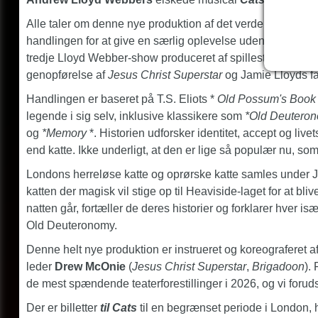
Alle taler om denne nye produktion af det verdensomspæ
handlingen for at give en særlig oplevelse udendørs på L
tredje Lloyd Webber-show produceret af spillestedet i de si
genopførelse af
Jesus Christ Superstar
og Jamie Lloyds fa
Handlingen er baseret på T.S. Eliots *
Old Possum's Book o
legende i sig selv, inklusive klassikere som
*Old Deutero
og
*Memory
*. Historien udforsker identitet, accept og l
end katte. Ikke underligt, at den er lige så populær nu, s
Londons herreløse katte og oprørske katte samles under Je
katten der magisk vil stige op til Heaviside-laget for at bl
natten går, fortæller de deres historier og forklarer hver is
Old Deuteronomy.
Denne helt nye produktion er instrueret og koreograferet 
leder
Drew McOnie
(
Jesus Christ Superstar
,
Brigadoon
).
de mest spændende teaterforestillinger i 2026, og vi forud
Der er billetter
til Cats
til en begrænset periode i London, 