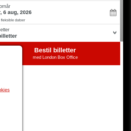
ornår
fleksible datoer
letter
Bestil billetter
med
London Box Office
okies