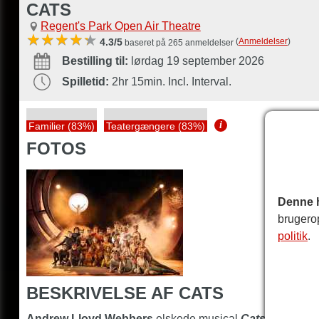
CATS
Regent's Park Open Air Theatre
(
Anmeldelser
)
4.3/5
baseret på 265 anmeldelser
Bestilling til:
lørdag 19 september 2026
Spilletid:
2hr 15min. Incl. Interval.
i
Familier (83%)
Teatergængere (83%)
FOTOS
Denne 
brugero
politik
.
BESKRIVELSE AF CATS
Andrew Lloyd Webbers
elskede musical
Cats
er i byen 