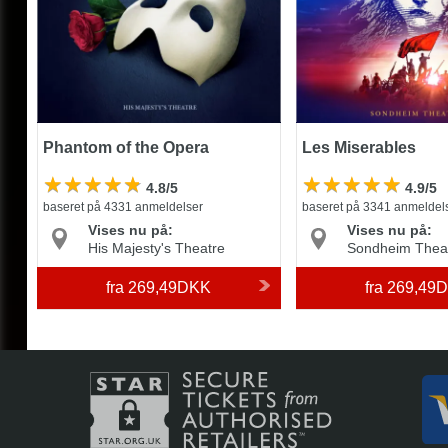
Phantom of the Opera
Les Miserables
4.8/5
4.9/5
baseret på 4331 anmeldelser
baseret på 3341 anmeldel
Vises nu på:
Vises nu på:
His Majesty's Theatre
Sondheim Thea
fra
269,49DKK
fra
269,49