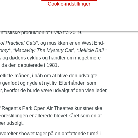
Cookie-indstillinger
ndende hit,
Cats
, som vender tilbage til
ondons Regent's Park Open Air Theatre. Det er det
dste ti år og følger op på deres Olivier-vindende
ntastiske produktion af
Evita
fra 2019.
f Practical Cats*
, og musikken er en West End-
nomy*
,
*Macavity: The Mystery Cat*
,
*Jellicle Ball
*
ivets og dødens cyklus og handler om meget mere
om da den debuterede i 1981.
llicle-månen, i håb om at blive den udvalgte,
ive genfødt og nyde et nyt liv. Efterhånden som
ær, hvorfor de burde være udvalgt af den vise leder,
af Regent's Park Open Air Theatres kunstneriske
 Forestillingen er allerede blevet kåret som en af
ser udsolgt.
hvorefter showet tager på en omfattende turné i