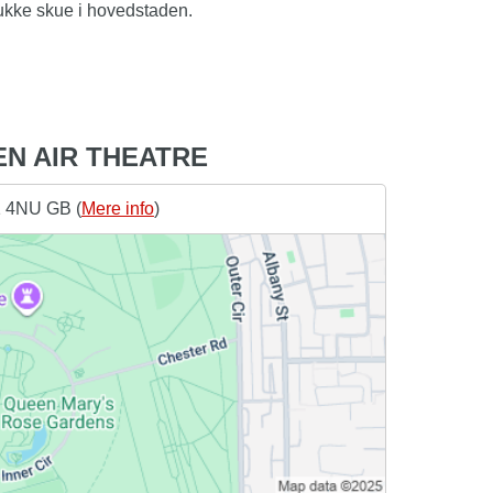
smukke skue i hovedstaden.
EN AIR THEATRE
1 4NU GB (
Mere info
)