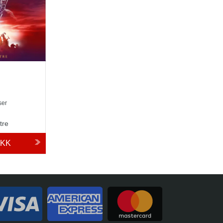
ser
tre
DKK