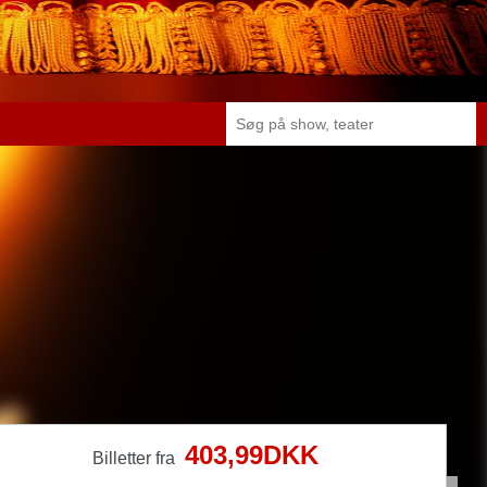
403,99DKK
Billetter fra