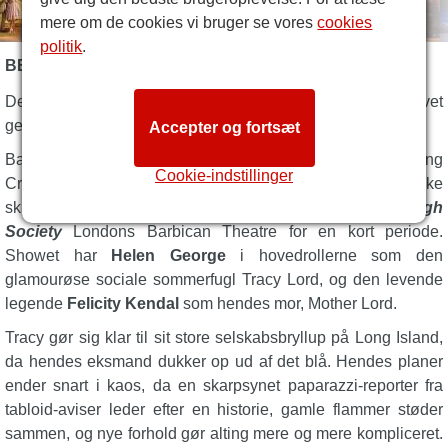
mere om de cookies vi bruger se vores
cookies
politik
.
BESKRIVELSE AF HIGH SOCIETY
Den elskede Cole Porter-musical
High Society
er blevet
genoplivet i 2026!
Accepter og fortsæt
Baseret på den smukke film fra 1956 med Grace Kelly, Bing
Cookie-indstillinger
Crosby og Frank Sinatra i hovedrollerne og det klassiske
skuespil
The Philadelphia Story
af Philip Barry, rammer
High
Society
Londons Barbican Theatre for en kort periode.
Showet har
Helen George
i hovedrollerne som den
glamourøse sociale sommerfugl Tracy Lord, og den levende
legende
Felicity Kendal
som hendes mor, Mother Lord.
Tracy gør sig klar til sit store selskabsbryllup på Long Island,
da hendes eksmand dukker op ud af det blå. Hendes planer
ender snart i kaos, da en skarpsynet paparazzi-reporter fra
tabloid-aviser leder efter en historie, gamle flammer støder
sammen, og nye forhold gør alting mere og mere kompliceret.