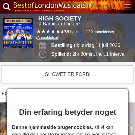
HIGH SOCIETY
Barbican Theatre
4.7/5
baseret på 80 anmeldelser
(
Anmeldelser
)
Bestilling til:
lørdag 11 juli 2026
Spilletid:
2hr 30min. Incl. 1 Interval
SHOWET ER FORBI
FOTOS
Din erfaring betyder noget
Denne hjemmeside bruger cookies
, så vi kan
give dig den bedste brugeroplevelse. For at læse