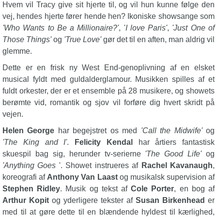
Hvem vil Tracy give sit hjerte til, og vil hun kunne følge den
vej, hendes hjerte fører hende hen? Ikoniske showsange som
'Who Wants to Be a Millionaire?'
, '
I love Paris'
,
'Just One of
Those Things'
og
'True Love'
gør det til en aften, man aldrig vil
glemme.
Dette er en frisk ny West End-genoplivning af en elsket
musical fyldt med guldalderglamour. Musikken spilles af et
fuldt orkester, der er et ensemble på 28 musikere, og showets
berømte vid, romantik og sjov vil forføre dig hvert skridt på
vejen.
Helen George
har begejstret os med
'Call the Midwife'
og
'The King and I'
.
Felicity Kendal
har årtiers fantastisk
skuespil bag sig, herunder tv-serierne
'The Good Life'
og
'Anything Goes
'. Showet instrueres af
Rachel Kavanaugh
,
koreografi af
Anthony Van Laast
og musikalsk supervision af
Stephen Ridley
. Musik og tekst af
Cole Porter
, en bog af
Arthur Kopit
og yderligere tekster af
Susan Birkenhead
er
med til at gøre dette til en blændende hyldest til kærlighed,