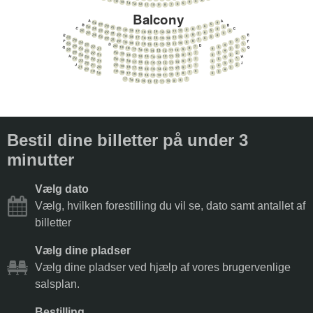
16
3
15
4
14
5
13
6
12
7
11
8
10
9
Balcony
A
A
24
4
23
B
B
5
22
6
25
3
21
7
C
C
24
20
8
4
19
9
23
26
5
18
10
2
17
11
16
12
22
15
13
6
14
25
3
21
7
E
24
E
20
8
4
19
9
23
5
18
10
26
1
17
11
16
12
22
15
13
6
14
21
25
7
2
F
F
20
8
19
9
24
3
18
10
26
1
17
11
16
12
D
15
13
23
14
4
D
20
25
2
22
G
5
7
G
19
18
8
24
21
3
6
17
9
26
1
16
10
15
11
14
12
23
13
4
25
2
20
22
7
5
19
8
24
21
18
3
6
9
17
10
H
H
16
11
15
12
23
14
13
4
24
1
20
22
7
5
19
8
23
21
18
2
6
9
17
10
J
16
11
15
12
22
14
13
3
J
2
20
21
7
4
19
8
21
20
18
3
5
9
17
10
16
11
15
12
20
14
13
4
19
19
6
5
18
7
18
17
6
8
16
9
15
10
14
11
13
12
17
7
16
8
15
9
14
10
13
11
12
Bestil dine billetter på under 3
minutter
Vælg dato
Vælg, hvilken forestilling du vil se, dato samt antallet af
billetter
Vælg dine pladser
Vælg dine pladser ved hjælp af vores brugervenlige
salsplan.
Bestilling