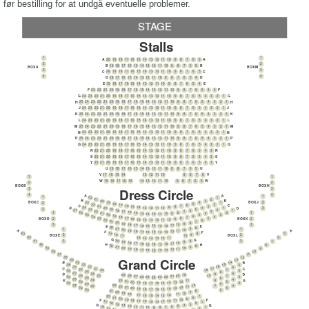
før bestilling for at undgå eventuelle problemer.
STAGE
Stalls
1
1
A
A
20
19
18
17
16
15
14
13
12
11
10
9
8
7
6
5
2
2
B
B
19
18
17
16
15
14
13
12
11
10
9
8
7
6
5
BOX M
BOX A
3
3
C
C
20
19
18
17
16
15
14
13
12
11
10
9
8
7
6
5
4
4
D
D
18
17
16
15
14
13
12
11
10
9
8
7
6
5
4
E
E
19
18
17
16
15
14
13
12
11
10
9
8
7
6
5
4
F
F
23
22
21
20
19
18
17
16
15
14
13
12
11
10
9
8
7
6
5
4
3
G
G
24
23
22
21
20
19
18
17
16
15
14
13
12
11
10
9
8
7
6
5
4
3
2
1
H
H
25
24
23
22
21
20
19
18
17
16
15
14
13
12
11
10
9
8
7
6
5
4
3
2
1
J
J
24
23
22
21
20
19
18
17
16
15
14
13
12
11
10
9
8
7
6
5
4
3
2
1
K
K
25
24
23
22
21
20
19
18
17
16
15
14
13
12
11
10
9
8
7
6
5
4
3
2
1
L
L
24
23
22
21
20
19
18
17
16
15
14
13
12
11
10
9
8
7
6
5
4
3
2
1
M
M
25
24
23
22
21
20
19
18
17
16
15
14
13
12
11
10
9
8
7
6
5
4
3
2
1
N
N
24
23
22
21
20
19
18
17
16
15
14
13
12
11
10
9
8
7
6
5
4
3
2
1
P
P
25
24
23
22
21
20
19
18
17
16
15
14
13
12
11
10
9
8
7
6
5
4
3
2
1
Q
Q
24
23
22
21
20
19
18
17
16
15
14
13
12
11
10
9
8
7
6
5
4
3
2
1
R
R
22
21
20
19
18
17
16
15
14
13
12
11
10
9
8
7
6
5
4
3
S
S
22
21
20
19
18
17
16
15
14
13
12
11
10
9
8
7
6
5
4
3
T
T
22
21
20
19
18
17
16
15
14
13
12
11
10
9
8
7
6
5
4
3
U
U
19
18
17
16
15
14
13
12
11
10
9
8
7
6
5
V
V
17
16
15
14
13
12
11
10
9
8
7
6
1
1
W
W
19
18
17
16
15
14
13
12
11
10
9
8
7
6
5
2
2
BOX H
BOX B
Dress Circle
3
3
4
4
A
A
1
1
22
1
21
2
B
B
20
3
BOX J
BOX C
2
23
19
1
4
2
18
5
22
2
17
6
C
C
16
7
21
3
15
8
24
14
9
D
D
1
13
10
20
4
12
11
3
19
3
5
23
2
27
1
18
6
22
3
17
7
26
16
8
2
1
1
21
15
9
4
14
10
13
11
12
25
20
3
5
19
6
24
4
18
7
17
8
BOX K
BOX D
23
5
2
2
16
9
15
10
14
11
22
6
13
12
21
7
20
8
19
9
18
10
3
3
17
11
16
12
E
E
15
13
14
22
8
21
9
1
1
20
10
A
A
19
11
18
12
F
F
17
13
16
14
15
43
19
5
8
18
9
BOX L
BOX E
2
2
17
10
42
6
16
11
15
12
14
13
G
G
41
20
8
7
3
3
19
9
18
10
17
11
16
12
H
H
15
13
40
14
8
22
8
21
9
39
20
10
9
19
11
18
12
17
13
16
14
15
38
10
37
11
36
12
Grand Circle
35
13
B
B
34
14
28
33
15
5
32
16
27
6
C
C
31
17
26
7
30
18
28
5
25
8
27
6
24
9
D
D
29
19
23
26
10
7
28
20
27
21
26
3
26
22
25
23
24
25
8
25
4
24
9
E
E
22
11
21
12
24
5
20
13
26
19
14
3
18
15
17
16
23
6
25
23
10
4
22
7
22
11
21
12
24
5
20
13
19
14
18
15
17
16
23
6
21
8
20
9
19
10
18
11
17
12
16
13
15
14
22
7
21
8
20
9
19
10
F
F
18
11
17
12
16
13
17
1
15
14
16
2
15
3
G
G
14
4
13
5
18
12
6
1
11
7
10
8
9
17
2