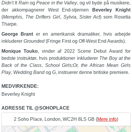
Didn't It Rain
og
Peace in the Valley
, og vil byde på musikere,
der akkompagnerer West End-stjernen
Beverley Knight
(
Memphis
,
The Drifters Girl
,
Sylvia
,
Sister Act
) som Rosetta
Tharpe.
George Brant
er en amerikansk dramatiker, hvis arbejde
inkluderer
Grounded
(Fringe First og Off-West End Awards).
Monique Touko
, vinder af 2022 Scene Debut Award for
bedste instruktør, hvis produktioner inkluderer
The Boy at the
Back of the Class
,
School Girls;Or, the African Mean Girls
Play
,
Wedding Band
og
G
, instruerer denne britiske premiere.
MEDVIRKENDE:
Beverley Knight
ADRESSE TIL @SOHOPLACE
2 Soho Place, London, WC2H 8LS GB (
Mere info
)