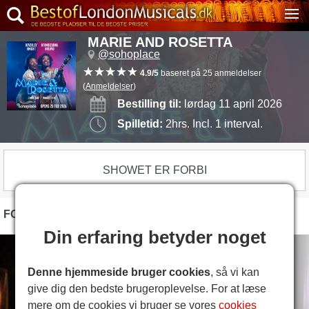
MARIE AND ROSETTA
@sohoplace
4.9/5
baseret på 25 anmeldelser
(
Anmeldelser
)
Bestilling til:
lørdag 11 april 2026
Spilletid:
2hrs. Incl. 1 interval.
SHOWET ER FORBI
FOTOS
Din erfaring betyder noget
Denne hjemmeside bruger cookies
, så vi kan
give dig den bedste brugeroplevelse. For at læse
mere om de cookies vi bruger se vores
cookies