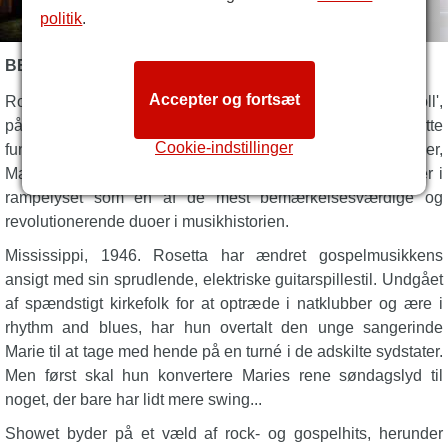
politik
.
BESKRIVELSE AF MARIE AND ROSETTA
Accepter og fortsæt
Rosetta Tharpe, den tagløftende 'gudmor for rock 'n' roll',
påvirkede utallige musikere fra Elvis til Johnny Cash. Dette
Cookie-indstillinger
funklende, intime portræt af Rosetta og hendes sangpartner,
Marie Knight, genskaber disse glemte musikalske heltinder i
rampelyset som en af de mest bemærkelsesværdige og
revolutionerende duoer i musikhistorien.
Mississippi, 1946. Rosetta har ændret gospelmusikkens
ansigt med sin sprudlende, elektriske guitarspillestil. Undgået
af spændstigt kirkefolk for at optræde i natklubber og ære i
rhythm and blues, har hun overtalt den unge sangerinde
Marie til at tage med hende på en turné i de adskilte sydstater.
Men først skal hun konvertere Maries rene søndagslyd til
noget, der bare har lidt mere swing...
Showet byder på et væld af rock- og gospelhits, herunder