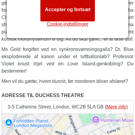
geniale improviserede komedie. Du, publikum, bliver
Accepter og fortsæt
forfatteren, når rollebesætningen udspiller dit helt eget Agatha
Christie-inspirerede mesterværk live på scenen. Ved hvert
Cookie-indstillinger
show bruger dette ekstraordinært talentfulde firma
publikumsforslag til at skabe et unikt, originalt og ekstremt
komisk mordmysterium til dig. Alt du skal gøre... er at løse det!
Ms Gold forgiftet ved en synkronsvømningsgalla? Dr. Blue
eksploderede af kanon under et luftballonløb? Professor
Violet knust ihjel ved en Love Island-genkobling? Du
bestemmer!
Men vil du gætte, hvem dunnit, før morderen bliver afsløret?
ADRESSE TIL DUCHESS THEATRE
3-5 Catherine Street, London, WC2B 5LA GB (
Mere info
)