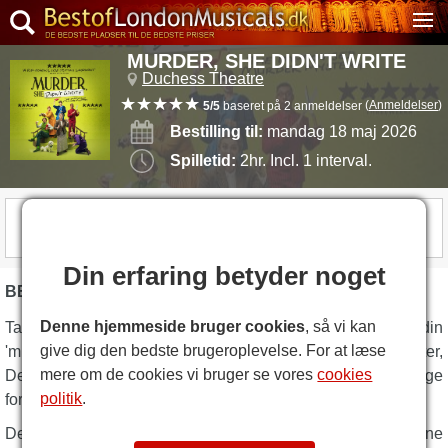
MURDER, SHE DIDN'T WRITE
Duchess Theatre
(
Anmeldelser
)
5/5
baseret på 2 anmeldelser
Bestilling til:
mandag 18 maj 2026
Spilletid:
2hr. Incl. 1 interval.
SHOWET ER FORBI
Din erfaring betyder noget
BESKRIVELSE AF MURDER, SHE DIDN'T WRITE
Denne hjemmeside bruger cookies
, så vi kan
Tag din deerstalker på, tag dit forstørrelsesglas, og få din
give dig den bedste brugeroplevelse. For at læse
'mistanke-finger' klar, fordi Edinburgh Fringe-favoritter,
mere om de cookies vi bruger se vores
cookies
Degrees of Error, bringer deres mange udsolgte show tilbage
politik
.
for din slædefornøjelse.
De vil skabe et klassisk mordmysterium på stedet i denne