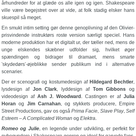
århundreder for at glæde os alle igen og igen. Shakespeare
ville være begejstret over at vide, at folk stadig elsker hans
skuespil så meget.
En smukt intim setting gør denne genoplivning af den Olivier-
prisvindende instruktørs roste version særligt speciel. Hans
moderne produktion har et digitalt ur, der tæller ned, mens de
unge elskendes skæbner udfolder sig, hvilket øger
spændingen og bidrager til dramaet, mens smarte
'skydedørs'-øjeblikke sender publikum ind i alternative
scenarier.
Der er scenografi og kostumedesign af
Hildegard Bechtler
,
lysdesign af
Jon Clark
, lyddesign af
Tom Gibbons
og
videodesign af
Ash J. Woodward
. Castingen er af
Julia
Horan
og
Jim Carnahan
, og stykkets producere, Empire
Street Productions, gav os også
Prima Facie
,
Slave Play
,
Self
Esteem – A Complicated Woman
og
Elektra
.
Romeo og Julie
, en legende under udvikling, er perfekt for
nybegyndere i Shakespeare-genren og ideel for garvede fans.