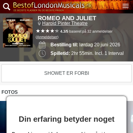
ROMEO AND JULIET
Harold Pinter Theatre
4.3/5
baseret på 32 anmeldelser
(
Anmeldelser
)
Bestilling til:
lørdag 20 juni 2026
Spilletid:
2hr 55min. Incl. 1 Interval
SHOWET ER FORBI
FOTOS
Din erfaring betyder noget