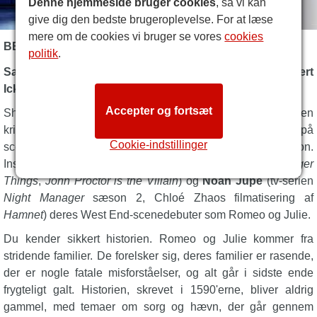
Denne hjemmeside bruger cookies
, så vi kan
give dig den bedste brugeroplevelse. For at læse
mere om de cookies vi bruger se vores
cookies
BESKRIVELSE AF ROMEO AND JULIET
politik
.
Sadie Sink
og
Noah Jupe
spiller hovedrollerne i
Robert
Ickes
opsætning af
Romeo og Julie
.
Accepter og fortsæt
Shakespeares mest kendte romantiske tragedie er tilbage, en
kritikerrost produktion af
Romeo og Julie
,
der vises på
Cookie-indstillinger
scenen på Harold Pinter Theatre i en begrænset sæson.
Instrueret af
Robert Icke
har
Sadie Sink
(tv-serien
Stranger
Things
,
John Proctor is the Villain
) og
Noah Jupe
(tv-serien
Night Manager
sæson 2, Chloé Zhaos filmatisering af
Hamnet
) deres West End-scenedebuter som Romeo og Julie.
Du kender sikkert historien. Romeo og Julie kommer fra
stridende familier. De forelsker sig, deres familier er rasende,
der er nogle fatale misforståelser, og alt går i sidste ende
frygteligt galt. Historien, skrevet i 1590'erne, bliver aldrig
gammel, med temaer om sorg og hævn, der går gennem