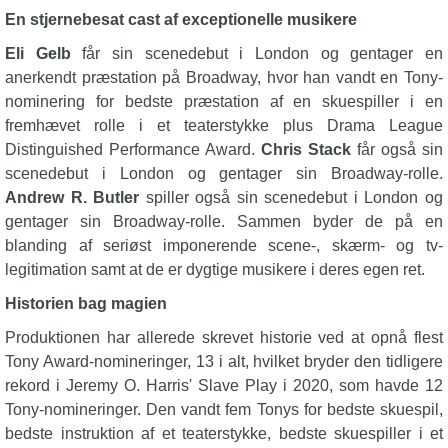
En stjernebesat cast af exceptionelle musikere
Eli Gelb
får sin scenedebut i London og gentager en
anerkendt præstation på Broadway, hvor han vandt en Tony-
nominering for bedste præstation af en skuespiller i en
fremhævet rolle i et teaterstykke plus Drama League
Distinguished Performance Award.
Chris Stack
får også sin
scenedebut i London og gentager sin Broadway-rolle.
Andrew R. Butler
spiller også sin scenedebut i London og
gentager sin Broadway-rolle. Sammen byder de på en
blanding af seriøst imponerende scene-, skærm- og tv-
legitimation samt at de er dygtige musikere i deres egen ret.
Historien bag magien
Produktionen har allerede skrevet historie ved at opnå flest
Tony Award-nomineringer, 13 i alt, hvilket bryder den tidligere
rekord i Jeremy O. Harris' Slave Play i 2020, som havde 12
Tony-nomineringer. Den vandt fem Tonys for bedste skuespil,
bedste instruktion af et teaterstykke, bedste skuespiller i et