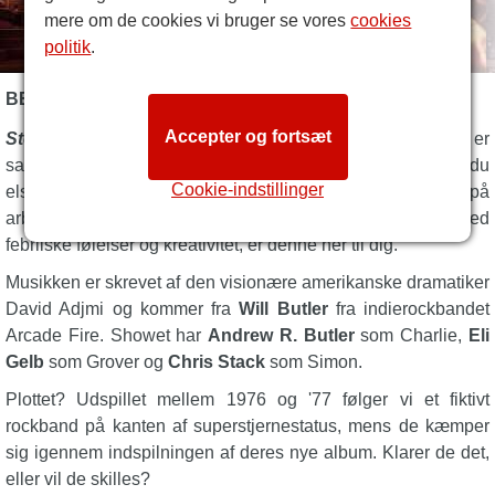
mere om de cookies vi bruger se vores
cookies
politik
.
BESKRIVELSE AF STEREOPHONIC
Accepter og fortsæt
Stereophonic
er allerede lidt af en legende. London-løbet er
sat til at forsegle sit ry som et internationalt fænomen. Hvis du
Cookie-indstillinger
elsker rock, få et kick ud af at se fantastiske musikere på
arbejde og kan lide en virkelig kraftfuld historie spækket med
febrilske følelser og kreativitet, er denne her til dig.
Musikken er skrevet af den visionære amerikanske dramatiker
David Adjmi og kommer fra
Will Butler
fra indierockbandet
Arcade Fire. Showet har
Andrew R. Butler
som Charlie,
Eli
Gelb
som Grover og
Chris Stack
som Simon.
Plottet? Udspillet mellem 1976 og '77 følger vi et fiktivt
rockband på kanten af superstjernestatus, mens de kæmper
sig igennem indspilningen af deres nye album. Klarer de det,
eller vil de skilles?