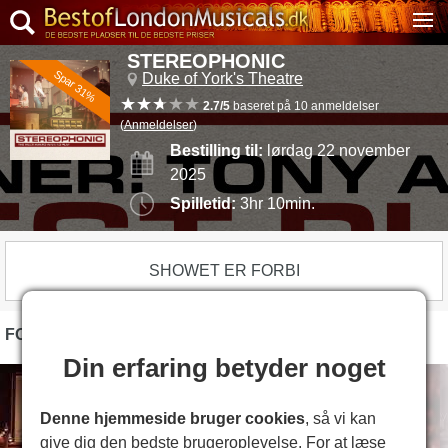
STEREOPHONIC
Spar 31%
Duke of York's Theatre
2.7/5
baseret på 10 anmeldelser
(
Anmeldelser
)
Bestilling til:
lørdag 22 november
2025
Spilletid:
3hr 10min.
SHOWET ER FORBI
FOTOS
Din erfaring betyder noget
Denne hjemmeside bruger cookies
, så vi kan
give dig den bedste brugeroplevelse. For at læse