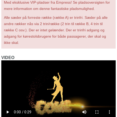
Med eksklusive VIP-pladser fra Empress! Se pladsoversigten for
mere information om denne fantastiske pladsmulighed.
Alle sæder på forreste række (række A) er trinfri. Sæder på alle
andre rækker nås via 2 trin/række (2 trin til række B, 4 trin til
række C osv.). Der er intet gelænder. Der er trinfri adgang og
adgang for kørestolsbrugere for både passagerer, der skal og
ikke skal.
VIDEO