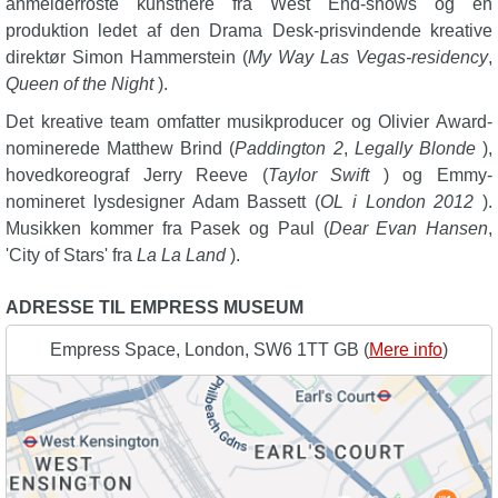
anmelderroste kunstnere fra West End-shows og en
produktion ledet af den Drama Desk-prisvindende kreative
direktør Simon Hammerstein (
My Way Las Vegas-residency
,
Queen of the Night
).
Det kreative team omfatter musikproducer og Olivier Award-
nominerede Matthew Brind (
Paddington 2
,
Legally Blonde
),
hovedkoreograf Jerry Reeve (
Taylor Swift
) og Emmy-
nomineret lysdesigner Adam Bassett (
OL i London 2012
).
Musikken kommer fra Pasek og Paul (
Dear Evan Hansen
,
'City of Stars' fra
La La Land
).
ADRESSE TIL EMPRESS MUSEUM
Empress Space, London, SW6 1TT GB (
Mere info
)