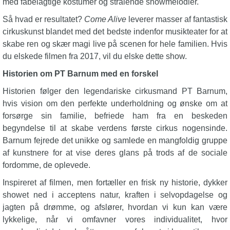
med fabelagtige kostumer og strålende showmelodier.
Så hvad er resultatet?
Come Alive
leverer masser af fantastisk
cirkuskunst blandet med det bedste indenfor musikteater for at
skabe ren og skær magi live på scenen for hele familien. Hvis
du elskede filmen fra 2017, vil du elske dette show.
Historien om PT Barnum med en forskel
Historien følger den legendariske cirkusmand PT Barnum,
hvis vision om den perfekte underholdning og ønske om at
forsørge sin familie, befriede ham fra en beskeden
begyndelse til at skabe verdens første cirkus nogensinde.
Barnum fejrede det unikke og samlede en mangfoldig gruppe
af kunstnere for at vise deres glans på trods af de sociale
fordomme, de oplevede.
Inspireret af filmen, men fortæller en frisk ny historie, dykker
showet ned i acceptens natur, kraften i selvopdagelse og
jagten på drømme, og afslører, hvordan vi kun kan være
lykkelige, når vi omfavner vores individualitet, hvor