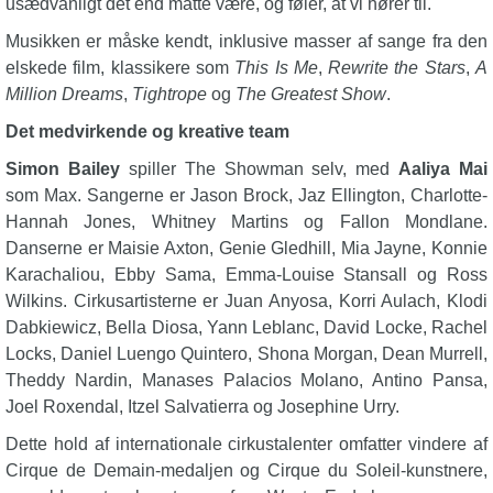
usædvanligt det end måtte være, og føler, at vi hører til.
Musikken er måske kendt, inklusive masser af sange fra den
elskede film, klassikere som
This Is Me
,
Rewrite the Stars
,
A
Million Dreams
,
Tightrope
og
The Greatest Show
.
Det medvirkende og kreative team
Simon Bailey
spiller The Showman selv, med
Aaliya Mai
som Max. Sangerne er Jason Brock, Jaz Ellington, Charlotte-
Hannah Jones, Whitney Martins og Fallon Mondlane.
Danserne er Maisie Axton, Genie Gledhill, Mia Jayne, Konnie
Karachaliou, Ebby Sama, Emma-Louise Stansall og Ross
Wilkins. Cirkusartisterne er Juan Anyosa, Korri Aulach, Klodi
Dabkiewicz, Bella Diosa, Yann Leblanc, David Locke, Rachel
Locks, Daniel Luengo Quintero, Shona Morgan, Dean Murrell,
Theddy Nardin, Manases Palacios Molano, Antino Pansa,
Joel Roxendal, Itzel Salvatierra og Josephine Urry.
Dette hold af internationale cirkustalenter omfatter vindere af
Cirque de Demain-medaljen og Cirque du Soleil-kunstnere,