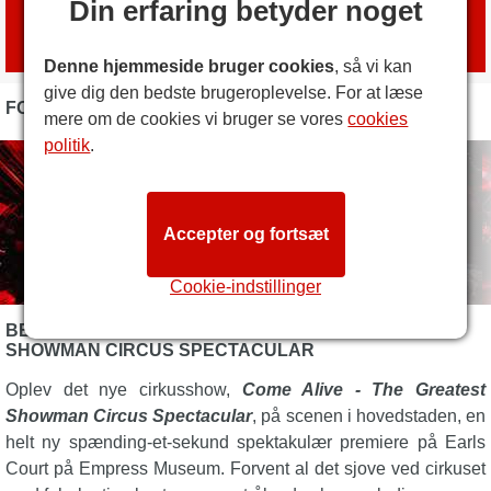
Din erfaring betyder noget
Bestil billetter
med
London Box Office
Denne hjemmeside bruger cookies
, så vi kan
give dig den bedste brugeroplevelse. For at læse
FOTOS
mere om de cookies vi bruger se vores
cookies
politik
.
Accepter og fortsæt
Cookie-indstillinger
BESKRIVELSE AF COME ALIVE! THE GREATEST
SHOWMAN CIRCUS SPECTACULAR
Oplev det nye cirkusshow,
Come Alive - The Greatest
Showman Circus Spectacular
, på scenen i hovedstaden, en
helt ny spænding-et-sekund spektakulær premiere på Earls
Court på Empress Museum. Forvent al det sjove ved cirkuset