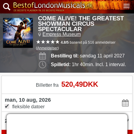
COME ALIVE! THE GREATEST
SHOWMAN CIRCUS
SPECTACULAR
Empress Museum
4.8/5
baseret på 516 anmeldelser
(
Anmeldelser
)
Bestilling til:
søndag 11 april 2027
Spilletid:
1hr 40min. Incl. 1 interval.
520,49DKK
Billetter fra
fleksible datoer