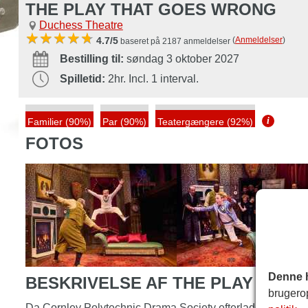
THE PLAY THAT GOES WRONG
Duchess Theatre
(
Anmeldelser
)
4.7/5
baseret på 2187 anmeldelser
Bestilling til:
søndag 3 oktober 2027
Spilletid:
2hr. Incl. 1 interval.
i
Familier (90%)
Par (90%)
Teatergængere (92%)
FOTOS
Denne 
BESKRIVELSE AF THE PLAY THA
brugero
Da Cornley Polytechnic Drama Society efterlades en uvent