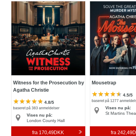
Witness for the Prosecution by
Mousetrap
Agatha Christie
Witness for the Prosecution by
Mousetrap
Agatha Christie
4.5/5
baseret på 1277 anmeldel
4.8/5
Vises nu på:
baseret på 383 anmeldelser
St Martins Thea
Vises nu på:
London County Hall
fra
170,49DKK
fra
242,49