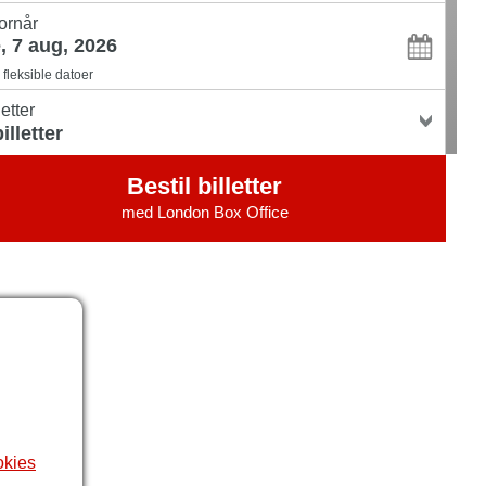
ornår
fleksible datoer
letter
Bestil billetter
med
London Box Office
okies