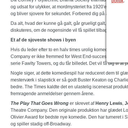
politik
.
og udsat for ulykker, at mordmysteriet fra 1920'erne, de ønsk
og bliver sjovere for sekundet. Forbered dig på at grine di
Da alt, hvad der kunne gå galt, går grueligt galt, begynde
diskuteres, om de nogensinde vil få spillet tilbage på sporet 
Et af de sjoveste shows i byen
Hvis du leder efter to en halv times urolig komedie, er den
Company er ikke fremmed for West End-succeser og Edinbur
serie Fawlty Towers, og du får billedet. Det vil få dig til at p
Nogle siger, at dette komediespil har reduceret dem til gl
mesterværk i slapstick er så godt Buster Keaton og Charlie 
bedre. The Times kaldte det en ulastelig iscenesat produkti
fremragende anmeldelser gennem årene.
The Play That Goes Wrong
er skrevet af
Henry Lewis
,
J
Theatre Company. Den originale produktion har glædet L
Olivier Award for bedste nye komedie. Den har turneret i S
og spiller stadig off-Broadway.