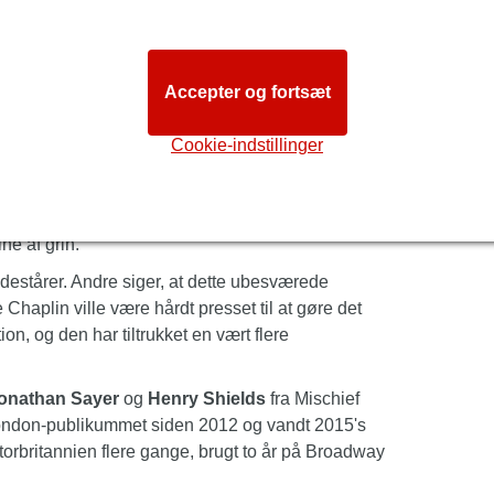
er at frembringe, går fra katastrofe til katastrofe
g selv dumt.
r spillerne at knække under presset. Det kan
Accepter og fortsæt
i tide til det sidste gardin. Vil de klare det?
Cookie-indstillinger
ne her noget for dig. The Mischief Theatre
gh Festival-hits. Tænk på den britiske hit-tv-
ine af grin.
ædestårer. Andre siger, at dette ubesværede
Chaplin ville være hårdt presset til at gøre det
on, og den har tiltrukket en vært flere
onathan Sayer
og
Henry Shields
fra Mischief
ondon-publikummet siden 2012 og vandt 2015's
torbritannien flere gange, brugt to år på Broadway