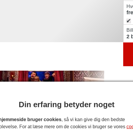
Hv
Bil
Din erfaring betyder noget
hjemmeside bruger cookies
, så vi kan give dig den bedste
T GOES WRONG
plevelse. For at læse mere om de cookies vi bruger se vores
co
et arv, er de begejstrede. Men de er så uduelige