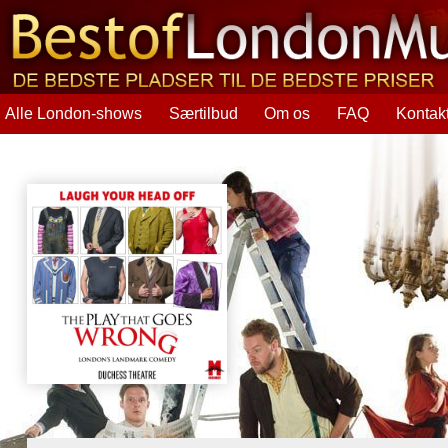
Alle London-shows
Særtilbud
Om os
FAQ
Kontak