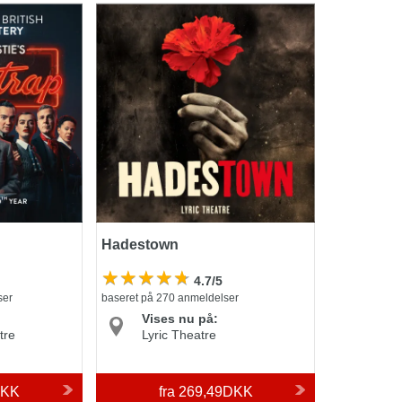
Hadestown
Hadestown
4.7/5
ser
baseret på 270 anmeldelser
Vises nu på:
tre
Lyric Theatre
DKK
fra
269,49DKK