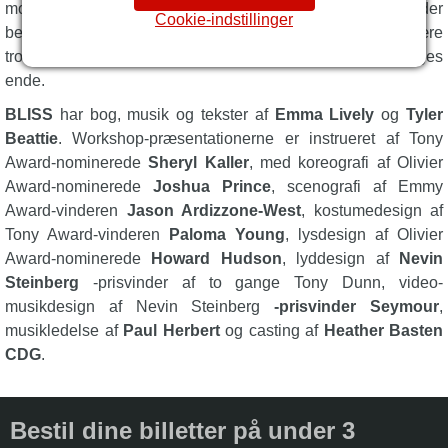
morsom og hjertevarm original musical for alle aldre, der
Cookie-indstillinger
beviser, at det er mere kompliceret, end det ser ud til at være
tro mod den, du virkelig er – og leve lykkeligt til deres dages
ende.
BLISS
har bog, musik og tekster af
Emma Lively
og
Tyler
Beattie
. Workshop-præsentationerne er instrueret af Tony
Award-nominerede
Sheryl Kaller
, med koreografi af Olivier
Award-nominerede
Joshua Prince
, scenografi af Emmy
Award-vinderen
Jason Ardizzone-West
, kostumedesign af
Tony Award-vinderen
Paloma Young
, lysdesign af Olivier
Award-nominerede
Howard Hudson
, lyddesign af
Nevin
Steinberg
-prisvinder af to gange Tony Dunn, video-
musikdesign af Nevin Steinberg
-prisvinder Seymour
,
musikledelse af
Paul Herbert
og casting af
Heather Basten
CDG
.
Bestil dine billetter på under 3