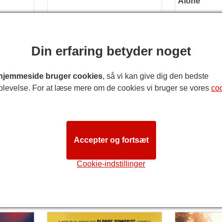
Alone
ation
Billetter og information
Billette
Din erfaring betyder noget
Silence of the Lambs
Death Becom
hjemmeside bruger cookies
, så vi kan give dig den bedste
plevelse. For at læse mere om de cookies vi bruger se vores
co
Accepter og fortsæt
Åbner 15 januar 2027
Åbner 1 jan
Cookie-indstillinger
al
Silence of the Lambs
Death Bec
ation
Billetter og information
Billette
Savage
The Illusionis