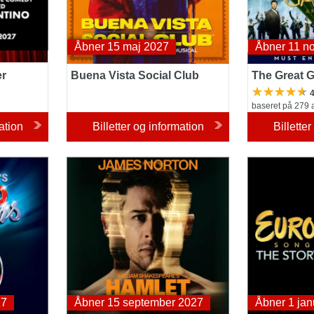
Åbner 15 maj 2027
Åbner 11 n
er
Buena Vista Social Club
The Great 
4
baseret på 279 
ation
Billetter og information
Billette
Hamlet
Eurovision S
Story of Fire
27
Åbner 15 september 2027
Åbner 1 jan