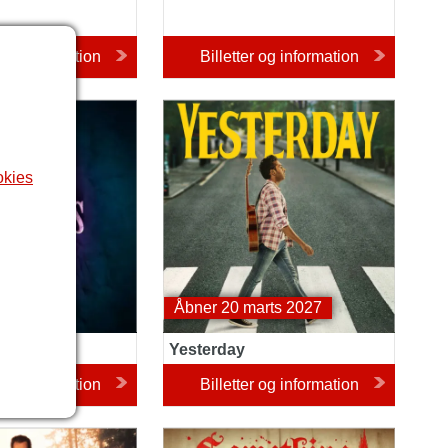
r og information
Billetter og information
es Her
Yesterday
okies
uar 2027
Åbner 20 marts 2027
omes Her
Yesterday
r og information
Billetter og information
t
Something Rotten!