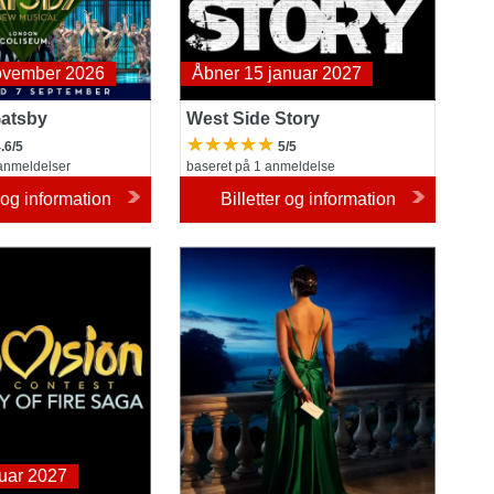
ovember 2026
Åbner 15 januar 2027
Gatsby
West Side Story
.6/5
5/5
anmeldelser
baseret på 1 anmeldelse
r og information
Billetter og information
ong Contest: The
Atonement
 Saga
uar 2027