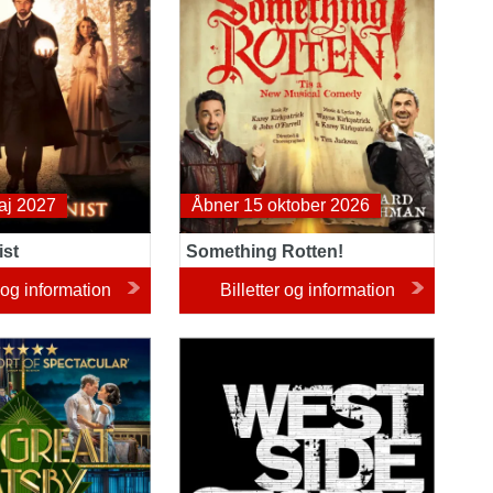
aj 2027
Åbner 15 oktober 2026
ist
Something Rotten!
r og information
Billetter og information
tsby
West Side Story