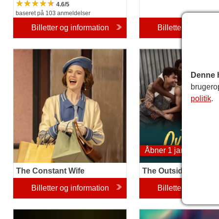
4.6/5
baseret på 103 anmeldelser
Billetter og information
Billetter og inform
The Constant Wife
The Outsiders Musical
Denne 
brugero
politik
.
Åbner 1 januar 2027
The Constant Wife
The Outsiders Music
Billetter og information
Billetter og inform
God is a DJ the Musical
The Lost Boys