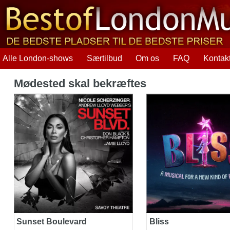
Alle London-shows
Særtilbud
Om os
FAQ
Kontak
Mødested skal bekræftes
Sunset Boulevard
Bliss
Sunset Boulevard
Bliss