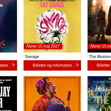
Åbner 15 maj 2027
Åbner 15 m
Savage
The Illusion
ation
Billetter og information
Billette
Buena Vista Social Club
The Great Ga