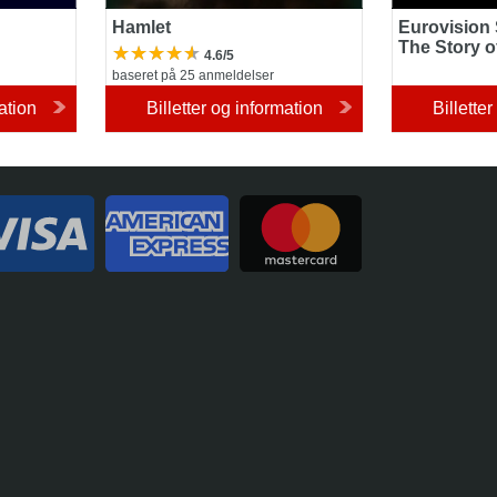
Hamlet
Eurovision
The Story o
4.6/5
baseret på 25 anmeldelser
ation
Billetter og information
Billette