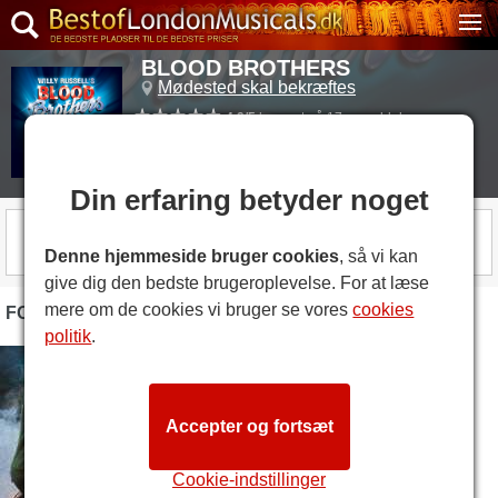
BLOOD BROTHERS
Mødested skal bekræftes
4.9/5
baseret på 17 anmeldelser
(
Anmeldelser
)
Spilletid:
2 hours and 45 minutes
Din erfaring betyder noget
SNART TIL SALG
Denne hjemmeside bruger cookies
, så vi kan
give dig den bedste brugeroplevelse. For at læse
mere om de cookies vi bruger se vores
cookies
FOTOS
politik
.
Accepter og fortsæt
Cookie-indstillinger