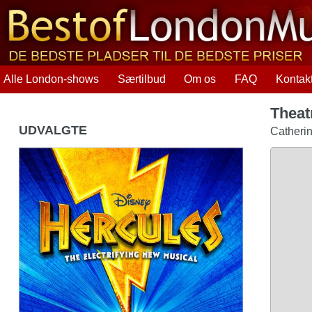
Alle London-shows
Særtilbud
Om os
FAQ
Kontak
Theat
UDVALGTE
Catherin
Disney's Hercules Musical