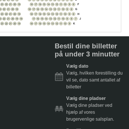
F
23
22
21
20
19
18
17
16
15
14
13
12
11
10
9
8
G
23
22
21
20
19
18
17
16
15
14
13
12
11
10
9
8
H
23
22
21
20
19
18
17
16
15
14
13
12
11
10
9
8
J
23
22
21
20
19
18
17
16
15
14
13
12
11
10
9
8
7
K
23
22
21
20
19
18
17
16
15
14
13
12
11
10
9
Bestil dine billetter
på under 3 minutter
Vælg dato
Vælg, hvilken forestilling du
vil se, dato samt antallet af
billetter
Vælg dine pladser
Vælg dine pladser ved
hjælp af vores
brugervenlige salsplan.