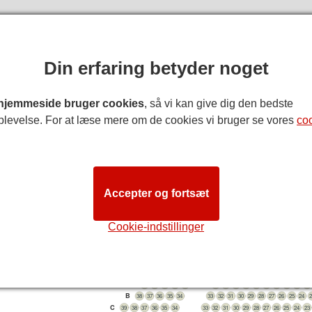
Din erfaring betyder noget
hjemmeside bruger cookies
, så vi kan give dig den bedste
plevelse. For at læse mere om de cookies vi bruger se vores
co
RUTEANVISN
e Royal Drury Lane salsplan
k
: Skønt vi tilstræber at sikre, at pladsoversigten er så nøjagtig
Accepter og fortsæt
 faktiske grundplan. Vi anbefaler, at kunder med særlige behov ko
STAGE
Cookie-indstillinger
Stalls
A
38
37
36
35
34
33
32
31
30
29
28
27
26
25
24
B
38
37
36
35
34
33
32
31
30
29
28
27
26
25
24
C
39
38
37
36
35
34
33
32
31
30
29
28
27
26
25
24
23