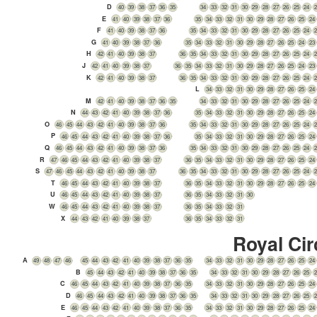
D
40
39
38
37
36
35
34
33
32
31
30
29
28
27
26
25
24
E
41
40
39
38
37
36
35
34
33
32
31
30
29
28
27
26
25
24
F
41
40
39
38
37
36
35
34
33
32
31
30
29
28
27
26
25
24
G
41
40
39
38
37
36
35
34
33
32
31
30
29
28
27
26
25
24
23
H
42
41
40
39
38
37
36
35
34
33
32
31
30
29
28
27
26
25
24
J
42
41
40
39
38
37
36
35
34
33
32
31
30
29
28
27
26
25
24
23
K
42
41
40
39
38
37
36
35
34
33
32
31
30
29
28
27
26
25
24
L
34
33
32
31
30
29
28
27
26
25
24
M
42
41
40
39
38
37
36
35
34
33
32
31
30
29
28
27
26
25
24
N
44
43
42
41
40
39
38
37
36
35
34
33
32
31
30
29
28
27
26
25
24
O
46
45
44
43
42
41
40
39
38
37
36
35
34
33
32
31
30
29
28
27
26
25
24
P
46
45
44
43
42
41
40
39
38
37
36
35
34
33
32
31
30
29
28
27
26
25
24
Q
46
45
44
43
42
41
40
39
38
37
36
35
34
33
32
31
30
29
28
27
26
25
24
R
47
46
45
44
43
42
41
40
39
38
37
36
35
34
33
32
31
30
29
28
27
26
25
24
S
47
46
45
44
43
42
41
40
39
38
37
36
35
34
33
32
31
30
29
28
27
26
25
24
T
46
45
44
43
42
41
40
39
38
37
36
35
34
33
32
31
30
29
28
27
26
25
24
U
46
45
44
43
42
41
40
39
38
37
36
35
34
33
32
31
30
W
46
45
44
43
42
41
40
39
38
37
36
35
34
33
32
31
X
44
43
42
41
40
39
38
37
36
35
34
33
32
31
Royal Cir
A
45
44
43
42
41
40
39
38
37
36
35
34
33
32
31
30
29
28
27
26
25
24
49
48
47
46
B
45
44
43
42
41
40
39
38
37
36
35
34
33
32
31
30
29
28
27
26
25
C
46
45
44
43
42
41
40
39
38
37
36
35
34
33
32
31
30
29
28
27
26
25
24
D
46
45
44
43
42
41
40
39
38
37
36
35
34
33
32
31
30
29
28
27
26
25
E
46
45
44
43
42
41
40
39
38
37
36
35
34
33
32
31
30
29
28
27
26
25
24