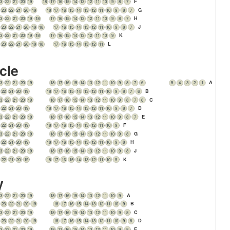
F
23
22
21
20
19
18
17
16
15
14
13
12
11
10
9
8
7
G
23
22
21
20
19
18
17
16
15
14
13
12
11
10
9
8
7
H
23
22
21
20
19
18
17
16
15
14
13
12
11
10
9
8
7
J
23
22
21
20
19
18
17
16
15
14
13
12
11
10
9
8
7
K
23
22
21
20
19
18
17
16
15
14
13
12
11
10
9
L
23
22
21
20
19
18
17
16
15
14
13
12
11
cle
A
23
22
21
20
19
18
17
16
15
14
13
12
11
10
9
8
7
6
5
4
3
2
1
B
22
21
20
19
18
17
16
15
14
13
12
11
10
9
8
7
6
C
23
22
21
20
19
18
17
16
15
14
13
12
11
10
9
8
7
6
D
22
21
20
19
18
17
16
15
14
13
12
11
10
9
8
7
E
23
22
21
20
19
18
17
16
15
14
13
12
11
10
9
8
7
F
22
21
20
19
18
17
16
15
14
13
12
11
10
9
G
23
22
21
20
19
18
17
16
15
14
13
12
11
10
9
8
H
22
21
20
19
18
17
16
15
14
13
12
11
10
9
8
J
23
22
21
20
19
18
17
16
15
14
13
12
11
10
9
8
K
22
21
20
19
18
17
16
15
14
13
12
11
10
9
y
A
23
22
21
20
19
18
17
16
15
14
13
12
11
10
9
B
23
22
21
20
19
18
17
16
15
14
13
12
11
10
9
C
23
22
21
20
19
18
17
16
15
14
13
12
11
10
9
8
D
23
22
21
20
19
18
17
16
15
14
13
12
11
10
9
8
E
23
22
21
20
19
18
17
16
15
14
13
12
11
10
9
8