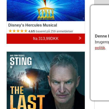
Disney's Hercules Musical
4.6/5
baseret på 259 anmeldelser
Denne 
fra
313,99DKK
brugero
politik
.
The Last Ship
Theatr
Bemær
teatrets