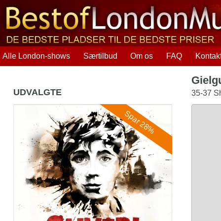
Alle London-shows
Særtilbud
Om os
FAQ
Kontak
Gielg
UDVALGTE
35-37 S
Oliver!
Spar 28%