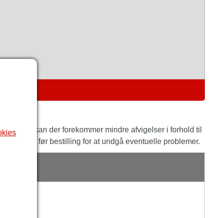
ING
 som mulig, kan der forekommer mindre afvigelser i forhold til
okies
ntakter os før bestilling for at undgå eventuelle problemer.
E
s