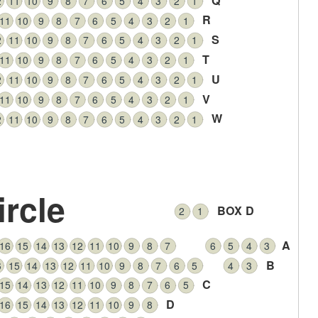
Q
2
11
10
9
8
7
6
5
4
3
2
1
R
11
10
9
8
7
6
5
4
3
2
1
S
2
11
10
9
8
7
6
5
4
3
2
1
T
11
10
9
8
7
6
5
4
3
2
1
U
2
11
10
9
8
7
6
5
4
3
2
1
V
11
10
9
8
7
6
5
4
3
2
1
W
2
11
10
9
8
7
6
5
4
3
2
1
ircle
BOX D
2
1
A
16
15
14
13
12
11
10
9
8
7
6
5
4
3
B
6
15
14
13
12
11
10
9
8
7
6
5
4
3
C
15
14
13
12
11
10
9
8
7
6
5
D
16
15
14
13
12
11
10
9
8