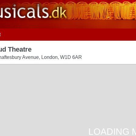
t
ud Theatre
haftesbury Avenue
,
London
,
W1D 6AR