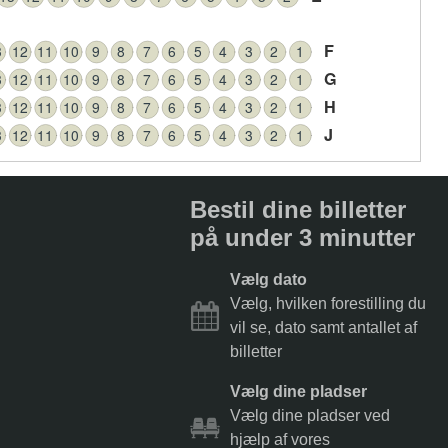
F
3
12
11
10
9
8
7
6
5
4
3
2
1
G
3
12
11
10
9
8
7
6
5
4
3
2
1
H
3
12
11
10
9
8
7
6
5
4
3
2
1
J
3
12
11
10
9
8
7
6
5
4
3
2
1
Bestil dine billetter
på under 3 minutter
Vælg dato
Vælg, hvilken forestilling du
vil se, dato samt antallet af
billetter
Vælg dine pladser
Vælg dine pladser ved
hjælp af vores