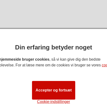
RUTEANVISN
Din erfaring betyder noget
d Theatre salsplan
hjemmeside bruger cookies
, så vi kan give dig den bedste
k
: Skønt vi tilstræber at sikre, at pladsoversigten er så nøjagtig
plevelse. For at læse mere om de cookies vi bruger se vores
co
 faktiske grundplan. Vi anbefaler, at kunder med særlige behov ko
STAG
Accepter og fortsæt
Stall
Cookie-indstillinger