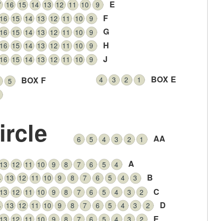
E
7
16
15
14
13
12
11
10
9
F
16
15
14
13
12
11
10
9
G
16
15
14
13
12
11
10
9
H
16
15
14
13
12
11
10
9
J
16
15
14
13
12
11
10
9
BOX E
4
3
2
1
BOX F
5
1
ircle
AA
6
5
4
3
2
1
A
13
12
11
10
9
8
7
6
5
4
B
4
13
12
11
10
9
8
7
6
5
4
3
C
13
12
11
10
9
8
7
6
5
4
3
2
D
4
13
12
11
10
9
8
7
6
5
4
3
2
E
13
12
11
10
9
8
7
6
5
4
3
2