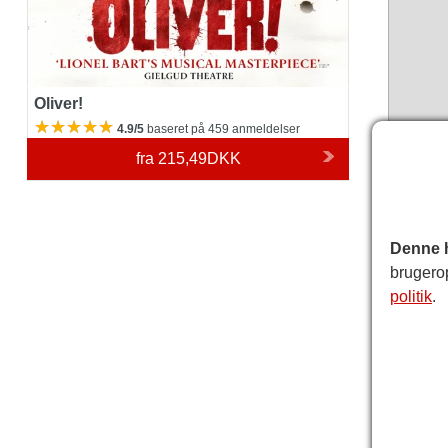
Oliver!
4.9/5
baseret på 459 anmeldelser
fra
215,49DKK
Gielgu
Denne 
Bemær
brugero
teatrets
politik
.