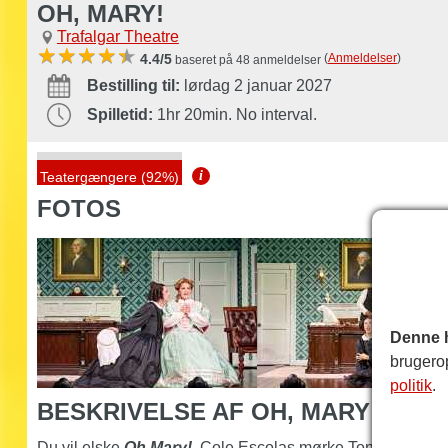
OH, MARY!
Trafalgar Theatre
(
Anmeldelser
)
4.4/5
baseret på 48 anmeldelser
Bestilling til:
lørdag 2 januar 2027
Spilletid:
1hr 20min. No interval.
i
Teatergængere (92%)
FOTOS
Denne 
brugero
politik
.
BESKRIVELSE AF OH, MARY!
Du vil elske
Oh Mary!
,
Cole Escolas mørke Tony-vindend