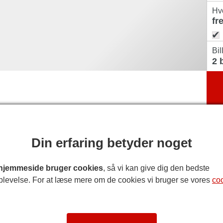
Hv
Bil
Din erfaring betyder noget
hjemmeside bruger cookies
, så vi kan give dig den bedste
plevelse. For at læse mere om de cookies vi bruger se vores
co
e komedie om USA's førstedame.