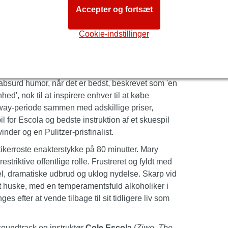
Accepter og fortsæt
tåelige komedie bliver markedsført som noget
 med en ekstraordinær fantasi. Velkommen til
Oh,
Cookie-indstillinger
g tiden for den berømte amerikanske præsident
det.
iøs camp-oplevelse, når Mary Lincolns liv og
r absurd humor, når det er bedst, beskrevet som 'en
hed', nok til at inspirere enhver til at købe
adway-periode sammen med adskillige priser,
 for Escola og bedste instruktion af et skuespil
er og en Pulitzer-prisfinalist.
ritikerroste enakterstykke på 80 minutter. Mary
estriktive offentlige rolle. Frustreret og fyldt med
el, dramatiske udbrud og uklog nydelse. Skarp vid
g at huske, med en temperamentsfuld alkoholiker i
es efter at vende tilbage til sit tidligere liv som
, soundtrack og instruktør
Cole Escola
(
Ziwe
,
The