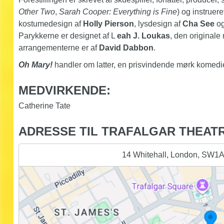
Other Two
,
Sarah Cooper: Everything is Fine
) og instruer
kostumedesign af
Holly Pierson
, lysdesign af
Cha See
og
Parykkerne er designet af L
eah J. Loukas
, den original
arrangementerne er af
David Dabbon
.
Oh Mary!
handler om latter, en prisvindende mørk komed
MEDVIRKENDE:
Catherine Tate
ADRESSE TIL TRAFALGAR THEAT
14 Whitehall, London, SW1