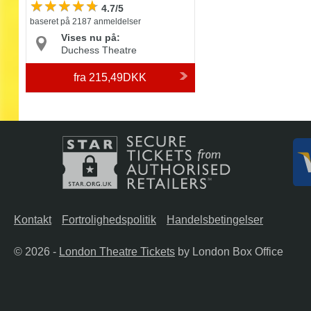
4.7/5
baseret på 2187 anmeldelser
Vises nu på:
Duchess Theatre
fra
215,49DKK
Kontakt
Fortrolighedspolitik
Handelsbetingelser
© 2026 -
London Theatre Tickets
by London Box Office