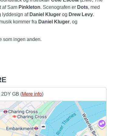
et af Sam
Pinkleton
. Scenografen er
Dots
, med
 lyddesign af
Daniel Kluger
og
Drew Levy
.
e musik kommer fra
Daniel Kluger
, og
ie som ingen anden.
RE
A 2DY GB (
Mere info
)