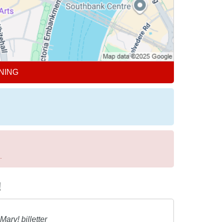
NING
.
!
ary! billetter