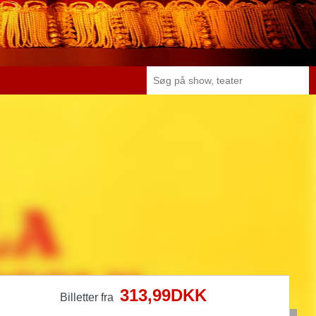
313,99DKK
Billetter fra