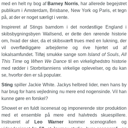
med en helt ny bog af
Barney Norris
, har allerede begejstret
publikum i Amsterdam, Brisbane, New York og Paris, et tegn
på, at der er noget særligt i vente.
Inspireret af Stings barndom i det nordøstlige England i
skibsbygningsbyen Wallsend, er dette den rørende historie
om, hvad der sker, da et skibsværft trues med en lukning, der
vil overflødiggøre arbejderne og rive hjertet ud af
lokalsamfundet. Tilføj smukke sange som
Island of Souls
,
All
This Time
og
When We Dance
til en virkelighedstro historie
med rødder i Storbritanniens virkelige oplevelser, og du kan
se, hvorfor den er så populær.
Sting
spiller Jackie White. Jackys helbred lider, men hans by
har brug for hans vejledning nu mere end nogensinde. Vil han
kunne gøre en forskel?
Showet er en fuldt iscenesat og imponerende stor produktion
med et ensemble på mere end halvtreds skuespillere.
Instrueret af
Leo Warner
kommer scenografien og