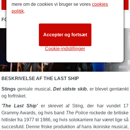
med
London Box Office
mere om de cookies vi bruger se vores
cookies
politik
.
FOTOS
Accepter og fortsæt
Cookie-indstillinger
BESKRIVELSE AF THE LAST SHIP
Stings
geniale musical,
Det sidste skib
, er blevet gentænkt
og forfrisket.
'The Last Ship'
er skrevet af Sting, der har vundet 17
Grammy Awards, og hvis band
The Police
rockede de britiske
hitlister fra 1977 til 1986, og hvis solokarriere har været lige så
succesfuld. Denne friske produktion af hans ikoniske musical,