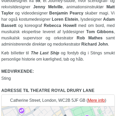
videodesignet fra
59
, et Journey-studie, hvor scenografi- og
rekvisitdesigner
Jenny Melville
, animationsinstruktør
Matt
Taylor
og videodesigner
Benjamin Pearcy
skaber magi. Vi
har også kostumedesigner
Loren Elstein
, lysdesigner
Adam
Bassett
og koreograf
Rebecca Howell
med om bord, med
musikalsk ekspertise leveret af lyddesigner
Tom Gibbons
,
musikalsk supervisor og orkestrator
Rob Mathes
samt
administrerende direktør og medorkestrator
Richard John
.
Køb billetter til
The Last Ship
og fordyb dig i Stings smukt
personlige historie om kærlighed, tab og håb.
MEDVIRKENDE:
Sting
ADRESSE TIL THEATRE ROYAL DRURY LANE
Catherine Street, London, WC2B 5JF GB (
Mere info
)