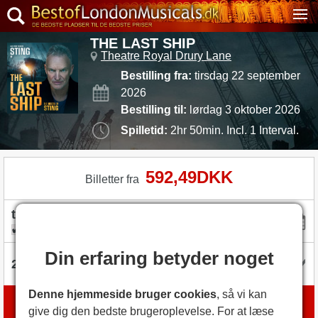
THE LAST SHIP
Theatre Royal Drury Lane
Bestilling fra:
tirsdag 22 september
2026
Bestilling til:
lørdag 3 oktober 2026
Spilletid:
2hr 50min. Incl. 1 Interval.
592,49DKK
Billetter fra
fleksible datoer
Din erfaring betyder noget
Denne hjemmeside bruger cookies
, så vi kan
Bestil billetter
give dig den bedste brugeroplevelse. For at læse